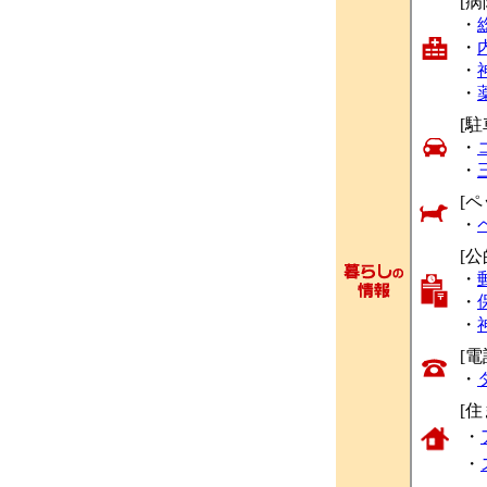
[
・
・
・
・
[駐
・
・
[ペ
・
[
・
・
・
[
・
[
・
・