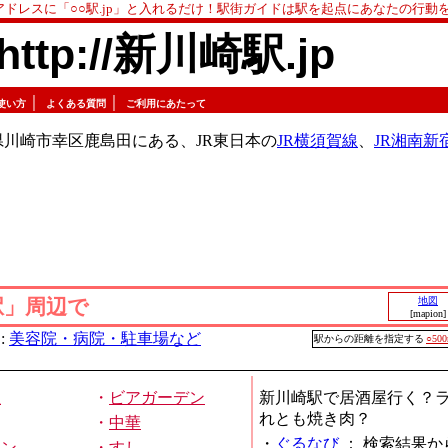
アドレスに「○○駅.jp」と入れるだけ！駅街ガイドは駅を起点にあなたの行動
http://新川崎駅.jp
｜
｜
使い方
よくある質問
ご利用にあたって
川崎市幸区鹿島田にある、JR東日本の
JR横須賀線
、
JR湘南新
駅」周辺で
地図
[mapion]
:
美容院・病院・駐車場など
駅からの距離を指定する
○50
屋
・
ビアガーデン
新川崎駅で居酒屋行く？
れとも焼き肉？
・
中華
・
ぐるなび
：
検索結果か
メン
・
すし