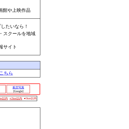
画館や上映作品
プしたいなら！
・スクールを地域
報サイト
こちら
航空写真
[Google]
0m以内
○2km以内
●5km以内