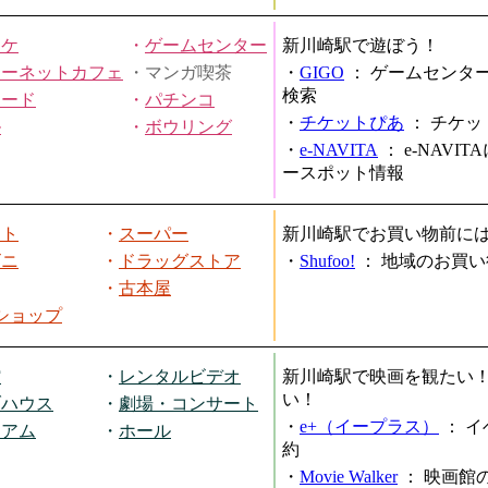
オケ
・
ゲームセンター
新川崎駅で遊ぼう！
ターネットカフェ
・マンガ喫茶
・
GIGO
：
ゲームセンタ
検索
ヤード
・
パチンコ
・
チケットぴあ
：
チケッ
ル
・
ボウリング
・
e-NAVITA
：
e-NAVI
ースポット情報
ート
・
スーパー
新川崎駅でお買い物前に
ビニ
・
ドラッグストア
・
Shufoo!
：
地域のお買い
・
古本屋
円ショップ
館
・
レンタルビデオ
新川崎駅で映画を観たい
い！
ブハウス
・
劇場・コンサート
・
e+（イープラス）
：
イ
ジアム
・
ホール
約
・
Movie Walker
：
映画館