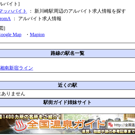
アルバイト]
マッハバイト
： 新川崎駅周辺のアルバイト求人情報を探す
fromA
：
アルバイト求人情報
図]
oogle Map
・
Mapion
路線の駅名一覧
R湘南新宿ライン
近くの駅
はありません
駅街ガイド姉妹サイト