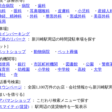
病院・診療所等]
総合病院
・
病院
・
歯科
内科
・
眼科
・
耳鼻咽喉科
・
皮膚科
・
小児科
・
産婦人
神経、精神科
・
外科
・
整形外科
・
形成外科
・
美容外科
薬局
車場]
コインパーキング
三井のリパーク
： 新川崎駅周辺の時間貸駐車場を探す
ット]
ペットショップ
・
動物病院
・
ペット葬儀
公的機関等]
郵便局
・
銀行
・
市区町村機関
・
図書館
・
公園
・
警察
保育所
・
幼稚園
・
小学校
・
中学校
・
高校
・
大学
神社
・
寺
電話番号検索]
タウンページ
： 全国1,100万件のお店・会社情報から新川崎駅
住まいを借りる]
アパマンショップ
： こだわり検索メニューで探す
スマイティ(賃貸)
： 駅周辺の賃貸物件を一覧表示