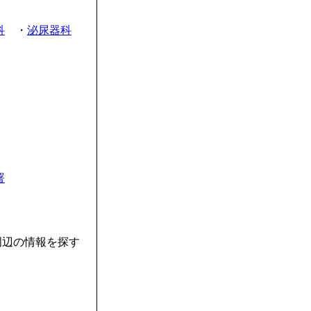
科
・
泌尿器科
署
周辺の情報を探す