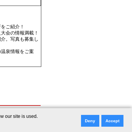
所をご紹介！
火大会の情報満載！
紹介。写真も募集し
の温泉情報をご案
シー
｜
リンクについて
｜
ご意見・ご質問
 our site is used.
Deny
Accept
ry Services Co., Ltd.