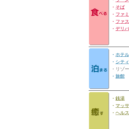
・
そば
・
ファ
・
ファ
・
デリ
・
ホテ
・
シテ
・リゾ
・
旅館
・
銭湯
・
マッ
・
ヘル