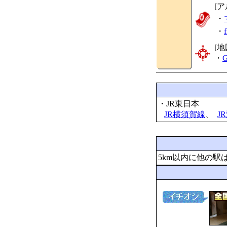
[
・
・
[地
・
G
・JR東日本
JR横須賀線
、
J
5km以内に他の駅