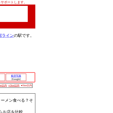
をサポートします。
宿ライン
の駅です。
航空写真
[Google]
0m以内
○2km以内
●5km以内
ラーメン食べる？そ
らお店を比較