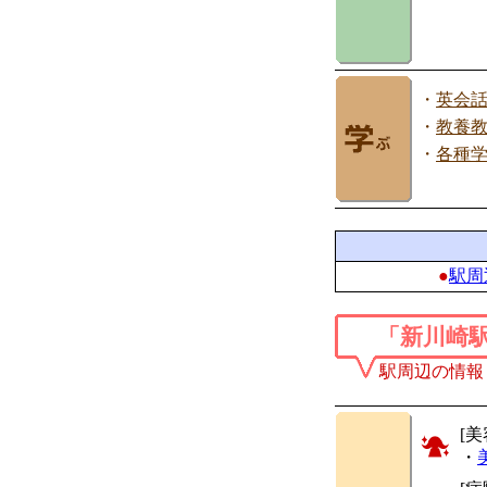
・
英会
・
教養
・
各種
●
駅周
「新川崎
駅周辺の情報
[美
・