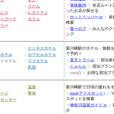
・
美味案内
：
全店ルート
・
うどん
ったお店が探せる
ミレス
・
レストラン
・
ホットペッパー.jp
：
各
ストフード
・
カフェ
検索
バリー
・
食べログ
：
みんなのク
ング
ル
・
ビジネスホテル
新川崎駅のホテル・旅館
で予約！
ィホテル
・
カプセルホテル
・
楽天トラベル
：
宿泊条
ートホテル
・
ラブホテル
・
じゃらん
：
宿泊プラン
・
民宿
・yoyaQ
：
お得な宿泊プ
・
温泉
新川崎駅で日頃の疲れを
サージ
・
整体
・
ispot(アイスポット)
：
スポットを検索
スセンター
・
神奈川温泉ガイド.jp
：
介