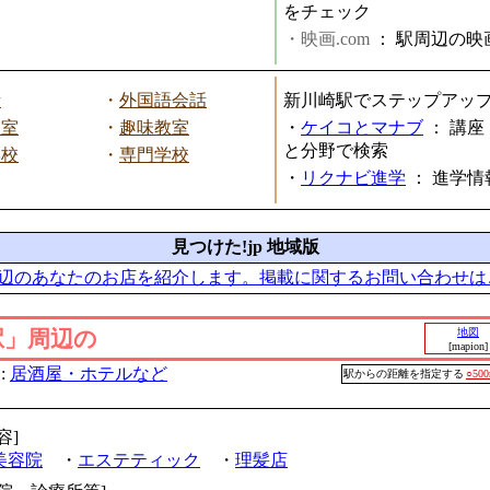
をチェック
・映画.com
：
駅周辺の映
話
・
外国語会話
新川崎駅でステップアッ
教室
・
趣味教室
・
ケイコとマナブ
：
講座
と分野で検索
学校
・
専門学校
・
リクナビ進学
：
進学情
見つけた!jp 地域版
辺のあなたのお店を紹介します。掲載に関するお問い合わせは
駅」周辺の
地図
[mapion]
:
居酒屋・ホテルなど
駅からの距離を指定する
○50
容]
美容院
・
エステティック
・
理髪店