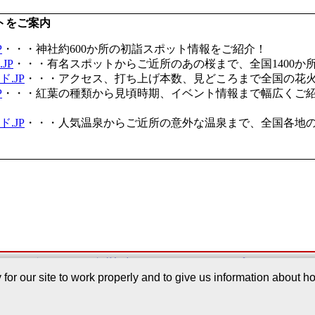
トをご案内
P
・・・神社約600か所の初詣スポット情報をご紹介！
JP
・・・有名スポットからご近所のあの桜まで、全国1400か
.JP
・・・アクセス、打ち上げ本数、見どころまで全国の花
P
・・・紅葉の種類から見頃時期、イベント情報まで幅広くご
.JP
・・・人気温泉からご近所の意外な温泉まで、全国各地
このサービスについて
｜
掲載記事
｜
Webサイトについて
｜
プライバシーポリ
r our site to work properly and to give us information about how
Copyright©2005-2026 Japan Regist