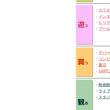
・
カラ
・
イン
・
ビリ
・
プー
・
デパ
・
コン
・
書店
・
100
・
映画
・
ライ
・
スタ